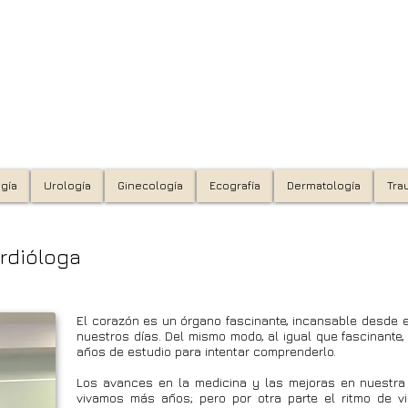
des
rdiología - Medicina estética - Dermatología - Medicina interna - Neurología
- Nutricionismo - Ecografía prenatal -
Sexología -
Psiquiatría
gía
Urología
Ginecología
Ecografía
Dermatología
Tra
ardióloga
El corazón es un órgano fascinante, incansable desde el 
Rúa Rosalía de Castro 41- bajo - 3
nuestros días. Del mismo modo, al igual que fascinante
años de estudio para intentar comprenderlo.
Los avances en la medicina y las mejoras en nuestra 
vivamos más años; pero por otra parte el ritmo de vi