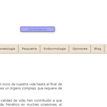
Rúa Rosalía de Castro 41 A - bajo - 36201 Vigo
Citas 986 22 59 43 - 886 09 28 16
citas@clinicavidaespecialidades.com
Contactenos
umatología
Psiquiatría
Endocrinología
Opiniones
Blog
inicio de nuestra vida hasta el final de
6201 Vigo
Proxima
, es un órgano complejo, que requiere de
calidad de vida, han contribuído a que
da, frenético en muchas ocasiones, el