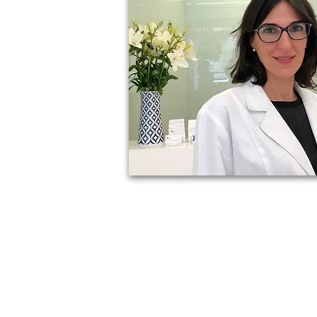
Pidanos cita en:
Tel: 986 22 59 43 - 886 09 28 16
citas@clinicavidaespecialidades.com