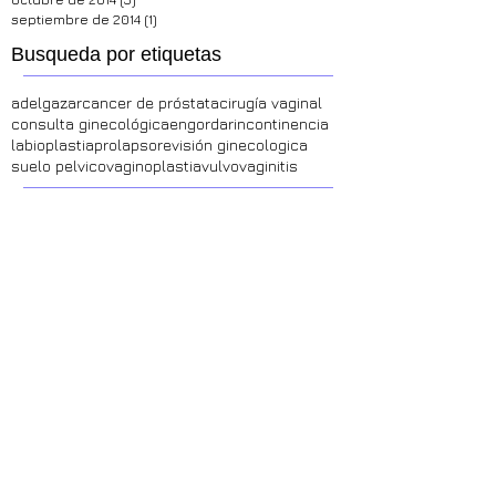
mayo de 2015
(2)
2 entradas
octubre de 2014
(3)
3 entradas
septiembre de 2014
(1)
1 entrada
Busqueda por etiquetas
adelgazar
cancer de próstata
cirugía vaginal
consulta ginecológica
engordar
incontinencia
labioplastia
prolapso
revisión ginecologica
suelo pelvico
vaginoplastia
vulvovaginitis